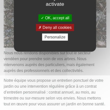
activate
OK, accept all
Deny all cookies
Personalize
Nous nous rendons disponibles sur tout le secteur
vendéen pour prendre soin de vos arbres. Nous
intervenons auprès des particuliers, mais également
auprès des professionnels et des collectivités.
Notre équipe vous propose un entretien ponctuel de votre
jardin ou une intervention régulière grâce à un contrat
d’entretien personnalisé : contrat annuel, au mois, au
trimestre ou sur-mesure selon vos envies. Nous mettons
tout en œuvre pour vous assurer un jardin en bonne santé.