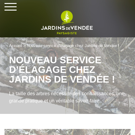
Cookies management panel
Accueil
>
Nouveau service d’élagage chez Jardins de Vendée !
NOUVEAU SERVICE
D’ÉLAGAGE CHEZ
JARDINS DE VENDÉE !
La taille des arbres nécessite des connaissances, une
grande pratique et un véritable savoir-faire.