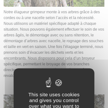
Notre élagueur grimpeur monte à vos arbres grâce à des
cordes ou à une nacelle selon l’accès et la nécessité.
Nous utilisons un matériel spécifique adapté à chaque
situation. Nous pouvons également effectuer le soin de vos
arbres âgés, le démontage avec ou sans rétention, le
démontage d’arbres avec nacelle, le rognage des souches
et taille en vert en saison. Une fois l’élagage terminé, nous
prenons soin d’évacuer les déchets verts et les
encombrants. Nous disposons pour cela d’un broyeur
spécifique, permettant le broyage de vos branches
directement sur place. La matière broyée peut être
revalorisée pour vos massifs.
This site uses cookies
and gives you control
over what you want to