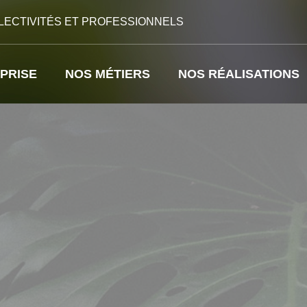
LECTIVITÉS ET PROFESSIONNELS
PRISE
NOS MÉTIERS
NOS RÉALISATIONS
BUREAU D’ÉTUDE ET COMPOSITION VÉGÉTALE
ABRIS DE JARDIN – CARPORTS – GAZEBOS – PERGOLAS – VOILES D’OMBRAGES