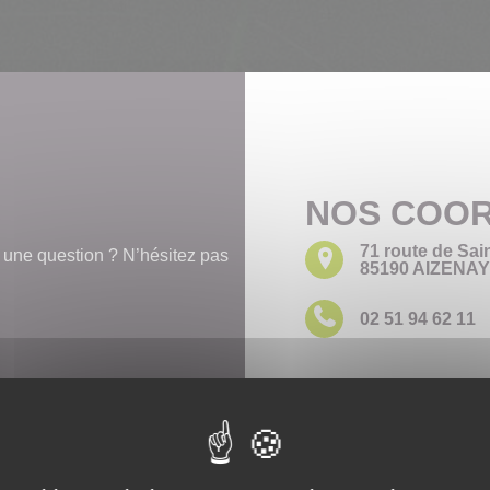
NOS COO
71 route de Sain
 une question ? N’hésitez pas
85190 AIZENAY
02 51 94 62 11