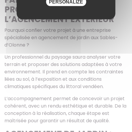
PERSONALIZE
PROFESSIONNEL DE
L’AGENCEMENT EXTÉRIEUR
Pourquoi confier votre projet à une entreprise
spécialisée en agencement de jardin aux Sables-
d’Olonne ?
Un professionnel du paysage saura analyser votre
terrain et proposer des solutions adaptées à votre
environnement. Il prend en compte les contraintes
liées au sol, à l’exposition et aux conditions
climatiques spécifiques du littoral vendéen.
L’accompagnement permet de concevoir un projet
cohérent, avec un rendu esthétique et durable. De la
conception à la réalisation, chaque étape est
maîtrisée pour garantir un résultat de qualité.