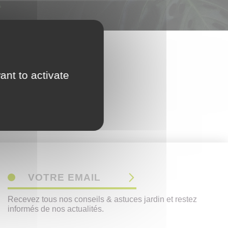
ant to activate
VOTRE EMAIL
Recevez tous nos conseils & astuces jardin et restez
informés de nos actualités.