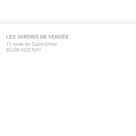
LES JARDINS DE VENDÉE
71 route de Saint-Gilles
85190 AIZENAY
ez vos droits
-
Données personnelles
- Copyright © Jardins de Vendée - 