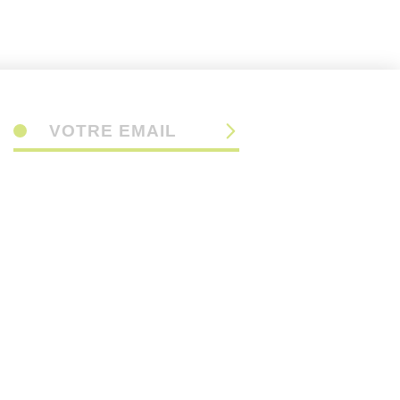
VOTRE EMAIL
Recevez tous nos conseils & astuces jardin et restez
informés de nos actualités.
Réalisé par
Z&Ko
- Gestion par
Saycom