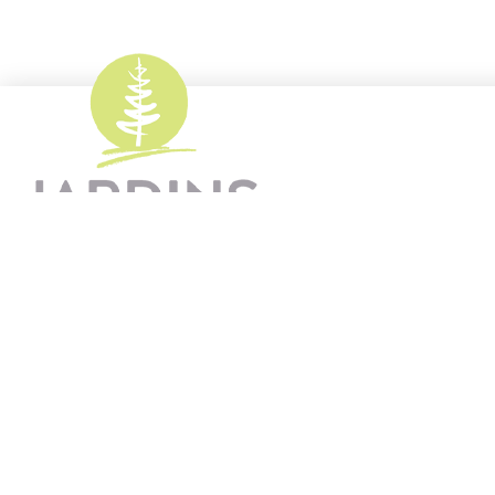
Mentions légales
-
Plan du site
-
Exerc