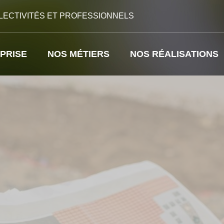
LECTIVITÉS ET PROFESSIONNELS
PRISE
NOS MÉTIERS
NOS RÉALISATIONS
BUREAU D’ÉTUDE ET COMPOSITION VÉGÉTALE
ABRIS DE JARDIN – CARPORTS – GAZEBOS – PERGOLAS – VOILES D’OMBRAGES