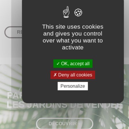
This site uses cookies
RETOUR
and gives you control
over what you want to
activate
OK, accept all
Deny all cookies
DÉCOUVREZ LE
Personalize
PARCOURS CLIENT CHEZ
LES JARDINS DE VENDÉE
DÉCOUVRIR +