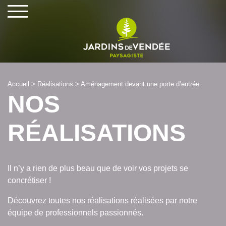
Cookies management panel
Accueil
>
Réalisations
>
Aménagement devant une porte d’entrée
NOS
RÉALISATIONS
Il n’y a rien de plus beau que de voir vos projets se
concrétiser !
Découvrez toutes nos réalisations réalisées par notre
équipe de professionnels passionnés.